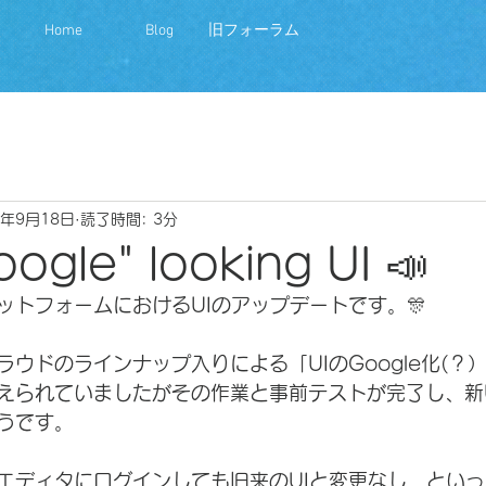
Home
Blog
旧フォーラム
0年9月18日
読了時間: 3分
ogle" looking UI 📣
ットフォームにおけるUIのアップデートです。🎊
ウドのラインナップ入りによる「UIのGoogle化(？
えられていましたがその作業と事前テストが完了し、新
うです。
エディタにログインしても旧来のUIと変更なし、とい