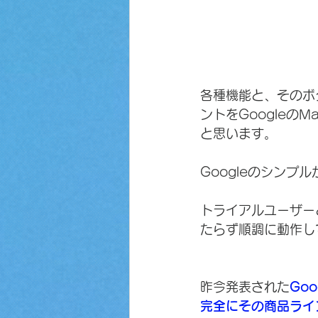
各種機能と、そのボ
ントをGoogleのM
と思います。
Googleのシンプル
トライアルユーザー
たらず順調に動作し
昨今発表された
Goo
完全にその商品ライ