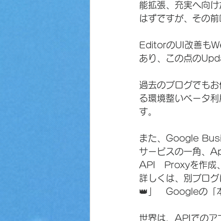
能拡張、充実へ向け
はずですが、その前
EditorのUI改
あり、この点のUpd
過去のブログでもお伝
る環境整いベータ利
す。
また、Google Bu
サービスの一角、Api
API　Proxy
詳しくは、別ブログ
👑」　Google
世界は、APIでのア