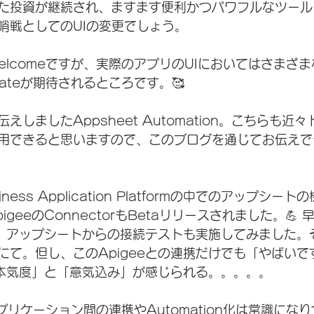
た投資が継続され、ますます便利かつパワフルなツール
哨戦としてのUIの変更でしょう。
善もWelcomeですが、実際のアプリのUIにおいてはさまざ
ateが期待されるところです。🥰
えしましたAppsheet Automation。こちらも近
用できると思いますので、このブログを通じてお伝えで
siness Application Platformの中でのアップシ
geeのConnectorもBetaリリースされました。💪 早
を作成、アップシートからの接続テストも実施してみました
にて。但し、このApigeeとの連携だけでも「やばいで
の「本気度」と「意気込み」が感じられる。。。。。
プリケーション間の連携やAutomation化は常識にな