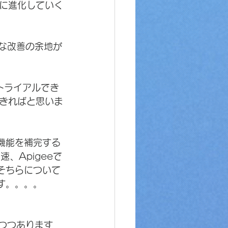
に進化していく
まな改善の余地が
々トライアルでき
きればと思いま
ートの機能を補完する
速、Apigeeで
。そちらについて
す。。。。
りつつあります