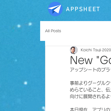
APPSHEET
All Posts
Koichi Tsuji
202
New "Go
アップシートのプラ
事前よりグーグルクラ
めらていること、伝
向けに展開されるよ
本日現在、アプリの