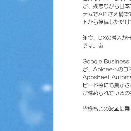
が、残念ながら日本
テムでAPIさえ構築
トから接続しただけ
昨今、DXの導入が
です。👍
Google Busine
が、Apigeeへ
Appsheet Au
ピード感にも驚かされ
が進められているの
皆様もこの波🌊に