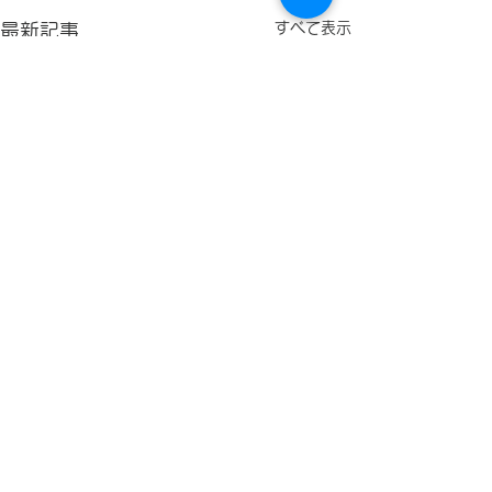
すべて表示
最新記事
Salesforceイベントを検
Google ドラ
知するAppSheet
タソースに指定
コメント