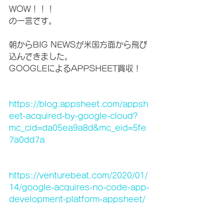
WOW！！！
の一言です。
朝からBIG NEWSが米国方面から飛び
込んできました。
GOOGLEによるAPPSHEET買収！
https://blog.appsheet.com/appsh
eet-acquired-by-google-cloud?
mc_cid=da05ea9a8d&mc_eid=5fe
7a0dd7a
https://venturebeat.com/2020/01/
14/google-acquires-no-code-app-
development-platform-appsheet/