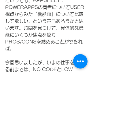
といっても、APPSHEET ,  
POWERAPPSの両者についてUSER
視点からみた『機能面』について比較
して欲しい、という声もあろうかと思
います。時間を見つけて、具体的な機
能にいくつか焦点を絞り
PROS/CONSを纏めることができれ
ば。
今回思いましたが、いまの仕事を始め
る前までは、NO CODEとLOW 
CODEの違いはほぼゼロ、もしくは皆
無に近いもんだ、と勝手に認識してい
た自分。きちっとした検証や自分の感
覚、実績、事実から判断せずに物事を
解釈することの危険性と重要性につい
て改めて考えさせられました。
また、最後に想うこと。『餅は餅屋』