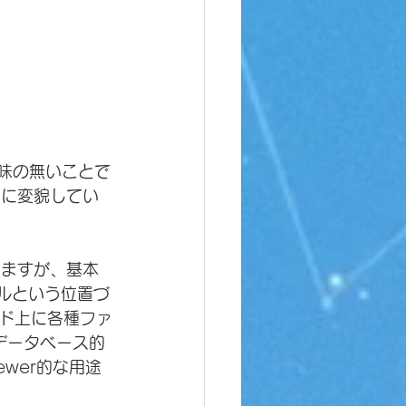
意味の無いことで
うに変貌してい
いますが、基本
ールという位置づ
ド上に各種ファ
データベース的
wer的な用途