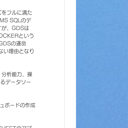
ズをフルに満た
S SQLのデ
が、GDSは
OCKERという
GDSの運命
ない理由となり
、分析能力、操
きるデータソー
ュボードの作成