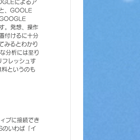
GLEによるア
、GOOLE 
OOGLE 
）です。発想、操作
位置付けるに十分
てみるとわかり
Pな分析には至り
リフレッシュす
無料というのも
ティブに接続でき
DSのいわば「イ