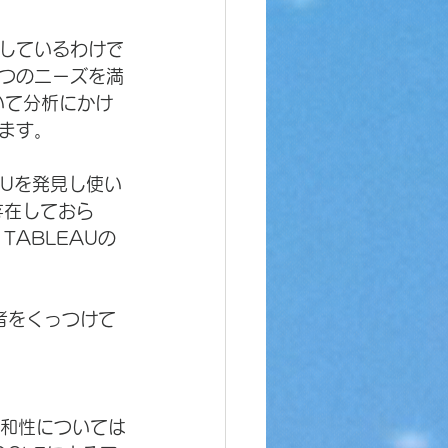
しているわけで
つのニーズを満
いて分析にかけ
ます。
AUを発見し使い
存在しておら
ABLEAUの
両者をくっつけて
親和性については