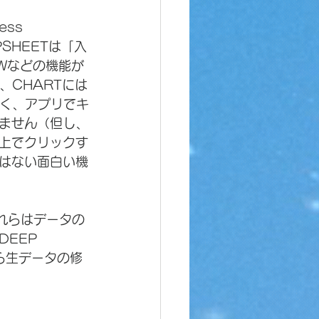
ss 
PSHEETは「入
Wなどの機能が
、CHARTには
なく、アプリでキ
ません（但し、
上でクリックす
はない面白い機
これらはデータの
EEP 
ら生データの修