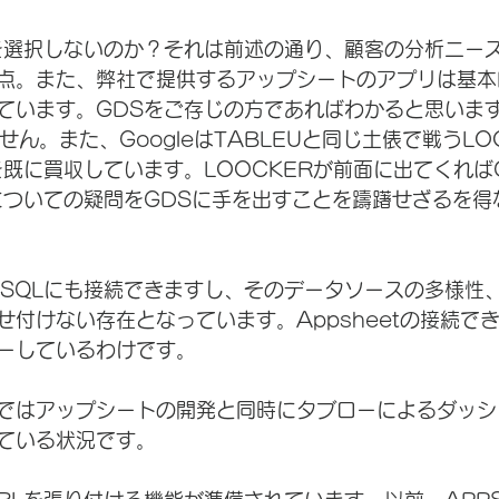
を選択しないのか？それは前述の通り、顧客の分析ニー
点。また、弊社で提供するアップシートのアプリは基本M
ています。GDSをご存じの方であればわかると思います
せん。また、GoogleはTABLEUと同じ土俵で戦うLO
を既に買収しています。LOOCKERが前面に出てくれば
についての疑問をGDSに手を出すことを躊躇せざるを得
UはSQLにも接続できますし、そのデータソースの多様性
せ付けない存在となっています。Appsheetの接続で
ーしているわけです。
ではアップシートの開発と同時にタブローによるダッシ
ている状況です。