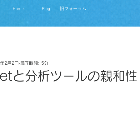
Home
Blog
旧フォーラム
0年2月2日
読了時間: 5分
heetと分析ツールの親和性