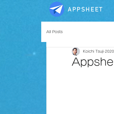
APPSHEET
All Posts
Koichi Tsuji
202
Apps