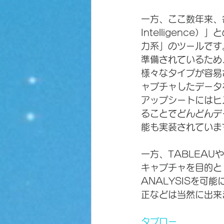
一方、ここ数年来、各
Intelligenc
力系」のツールです
準備されているため
様々なタイプが容易
ャプチャしたデータ
アップシートにはヒ
ることでどんどんデ
能も実装されていま
一方、TABLEAU
キャプチャを目的と
ANALYSISを可
正などは当然に出来
タブロー