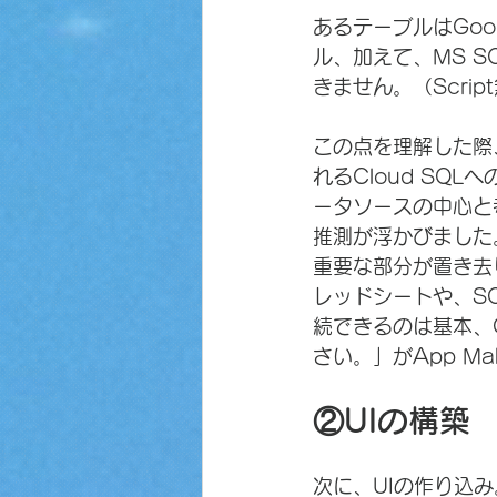
あるテーブルはGoog
ル、加えて、MS S
きません。（Scri
この点を理解した際、
れるCloud SQ
ータソースの中心と
推測が浮かびました
重要な部分が置き去
レッドシートや、S
続できるのは基本、C
さい。」がApp Ma
②UIの構築
次に、UIの作り込み。