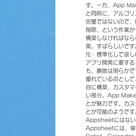
す。一方、App M
と同時に、アルゴリ
完璧ではないので、
削除、という作業が一
構築しなければならな
築。すばらしいです
化・標準化して欲し
アプリ開発に要する
も、勝敗は明らかです
優れている点として、A
自に構築、カスタマ
い部分。App Ma
とが魅力です。カス
とが可能のようです
Appsheetには
Appsheetには、単純な