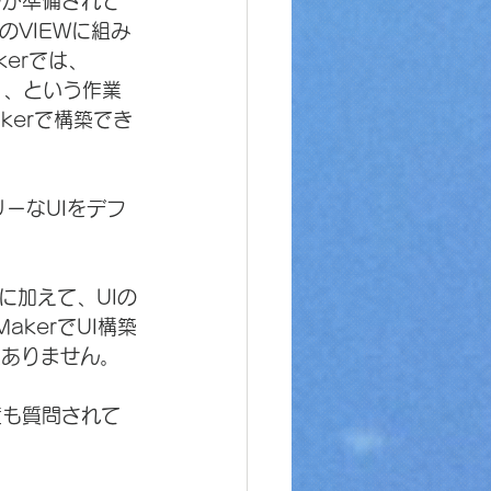
IEWが準備されて
VIEWに組み
kerでは、
いく、という作業
akerで構築でき
ーなUIをデフ
に加えて、UIの
akerでUI構築
題ありません。
何度も質問されて