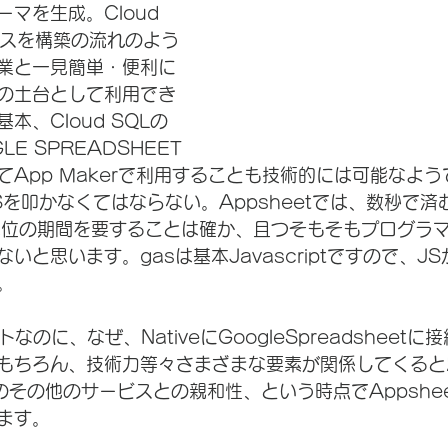
マを生成。Cloud 
ースを構築の流れのよう
業と一見簡単・便利に
の土台として利用でき
本、Cloud SQLの
E SPREADSHEET
てApp Makerで利用することも技術的には可能なよ
を叩かなくてはならない。Appsheetでは、数秒で済む
月単位の期間を要することは確か、且つそもそもプログラ
いと思います。gasは基本Javascriptですので、J
。
クトなのに、なぜ、NativeにGoogleSpreadsheet
もちろん、技術力等々さまざまな要素が関係してくると
eのその他のサービスとの親和性、という時点でAppshe
ます。