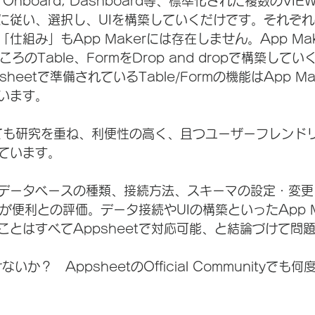
ndar, Onboard, Dashboard等、標準化された複数のV
に従い、選択し、UIを構築していくだけです。それぞれの
仕組み」もApp Makerには存在しません。App Ma
ところのTable、FormをDrop and dropで構築して
heetで準備されているTable/Formの機能はApp M
います。
いても研究を重ね、利便性の高く、且つユーザーフレンドリ
ています。
データベースの種類、接続方法、スキーマの設定・変更
tが便利との評価。データ接続やUIの構築といったApp M
ことはすべてAppsheetで対応可能、と結論づけて問
いか？　AppsheetのOfficial Communityでも