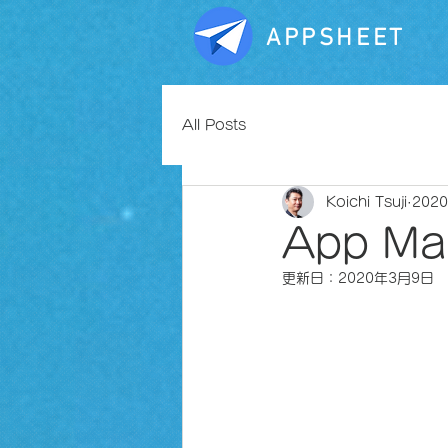
APPSHEET
All Posts
Koichi Tsuji
202
App M
更新日：
2020年3月9日