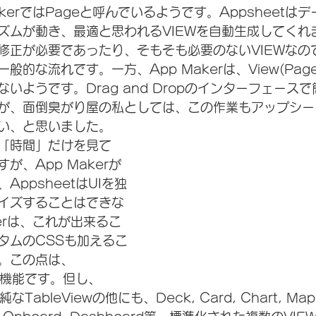
akerではPageと呼んでいるようです。Appsheetは
ズムが動き、最適と思われるVIEWを自動生成してくれ
修正が必要であったり、そもそも必要のないVIEWなの
般的な流れです。一方、App Makerは、View(Pa
いようです。Drag and Dropのインターフェースで
が、面倒臭がり屋の私としては、この作業もアップシー
い、と思いました。
「時間」だけを見て
が、App Makerが
ppsheetはUIを独
イズすることはできな
kerは、これが出来るこ
タムのCSSも加えるこ
。この点は、
ない機能です。但し、
TableViewの他にも、Deck, Card, Chart, Map, 