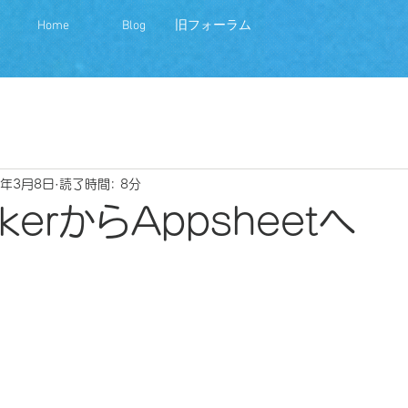
Home
Blog
旧フォーラム
0年3月8日
読了時間: 8分
akerからAppsheetへ