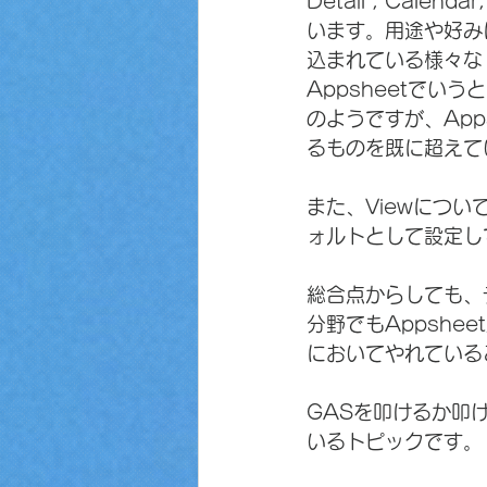
Detail , Cale
います。用途や好み
込まれている様々な「
Appsheetでいう
のようですが、Apps
るものを既に超えて
また、Viewにつ
ォルトとして設定し
総合点からしても、
分野でもAppshee
においてやれている
GASを叩けるか叩けな
いるトピックです。