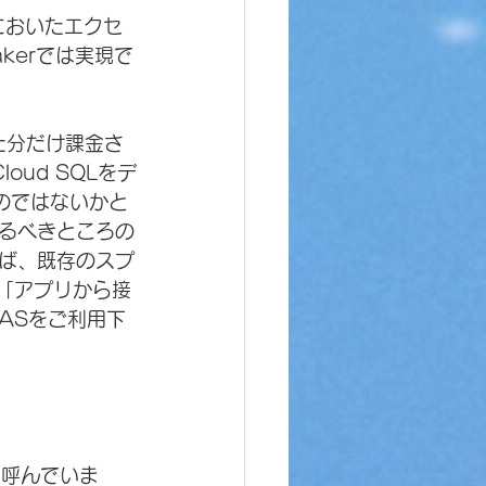
上においたエクセ
kerでは実現で
した分だけ課金さ
Cloud SQLをデ
のではないかと
るべきところの
ば、既存のスプ
。「アプリから接
GASをご利用下
般に呼んでいま