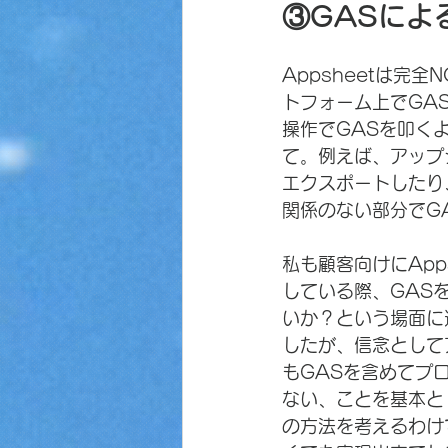
③GASによ
Appsheetは完
トフォーム上でGAS
操作でGASを叩く
て。例えば、アップ
エクスポートしたり、
関係のない部分でG
私も顧客向けにApp
している際、GAS
いか？という場面に
したが、信念として
もGASを含めてプ
ない、ことを基本と
の方法を考えるわけ