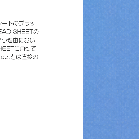
プシートのプラッ
D SHEETの
いう理由におい
EETに自動で
eetとは直接の