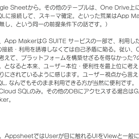
le Sheetから。その他のテーブルは、One Drive
QLに接続して、スキーマ確定。といった荒業はApp Ma
pt無し、という同一の前提条件下の話です。）
App MakerはG SUITE サービスの一部で、利用
Lへの接続・利用を誘導しなくては自己矛盾に陥る。従い、
考えて、プラットフォームを構築せざるを得なかった?
。となると本来、ユーザー本位・便利性を最上位に考え
りにされているように感じます。ユーザー視点から言え
QL, なんでもそのまま利用できる方が当然に便利です
loud SQLのみ。その他のDBにアクセスする場合は
ker。
AppsheetではUserが目に触れるUIをViewと一