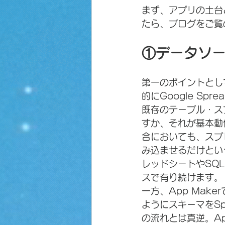
まず、アプリの土台
たら、ブログをご覧
①データソ
第一のポイントとし
的にGoogle Sp
既存のテーブル・ス
すか、それが基本動
合においても、スプ
み込ませるだけとい
レッドシートやSQ
スで有り続けます。
一方、App Maker
ようにスキーマをSpr
の流れとは真逆。Ap