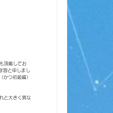
ても頂戴してお
。学習と申しまし
画（かつ初級編）
それと大きく異な