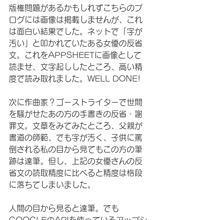
版権問題があるかもしれずこちらのブ
ログには画像は掲載しませんが、これ
は面白い結果でした。ネットで「字が
汚い」と叩かれていたある女優の反省
文。これをAPPSHEETに画像として
読ませ、文字起ししたところ、高い精
度で読み取れました。WELL DONE!
次に作曲家？ゴーストライターで世間
を騒がせたあの方の手書きの反省・謝
罪文。文章をみてみたところ、父親が
書道の師範、でも字が汚く、子供に罵
倒される私の目から見てもこの方の筆
跡は達筆。但し、上記の女優さんの反
省文の読取精度に比べると精度は格段
に落ちてしまいました。
人間の目から見ると達筆。でも