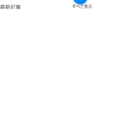
すべて表示
最新記事
Salesforceイベントを検
Google ドラ
知するAppSheet
タソースに指定
コメント
Automation 設定のご紹
AppSheetア